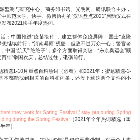
语言资源监测与研究中心、商务印书馆、光明网、腾讯联合主办，
中师范大学、快手、微博协办的“汉语盘点2021”启动仪式在
发布2021快手年度热词。
生活：中国推进“疫苗接种”，建立群体免疫屏障；国士“袁隆
的梦想继续前行；“河南暴雨”残酷，但敌不过万众一心；警官老
；中国“航天”“绝绝子”，多个方面取得突破；“东京奥运会”顺
“建党百年”举国欢庆，总结过往，砥砺前行。
精选1-10月重点百科热词（必看）和2021年：蜜题精选-1-
）基本都能找到相关的百科和词条，还没下载这两个文件的小
work for Spring Festival / stay put during Spring
esiding during the Spring Festival
（2021年全年热词精选（重
上半年）
留在工作地过年。“就地过年”是倡议而非强制。对于个人来