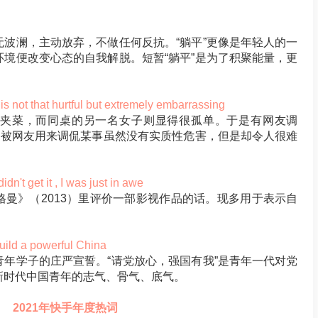
波澜，主动放弃，不做任何反抗。“躺平”更像是年轻人的一
境便改变心态的自我解脱。短暂“躺平”是为了积聚能量，更
hat hurtful but extremely embarrassing
夹菜，而同桌的另一名女子则显得很孤单。于是有网友调
后被网友用来调侃某事虽然没有实质性危害，但是却令人很难
t it , I was just in awe
曼》（2013）里评价一部影视作品的话。现多用于表示自
ld a powerful China
年学子的庄严宣誓。“请党放心，强国有我”是青年一代对党
新时代中国青年的志气、骨气、底气。
2021
年快手年度热词