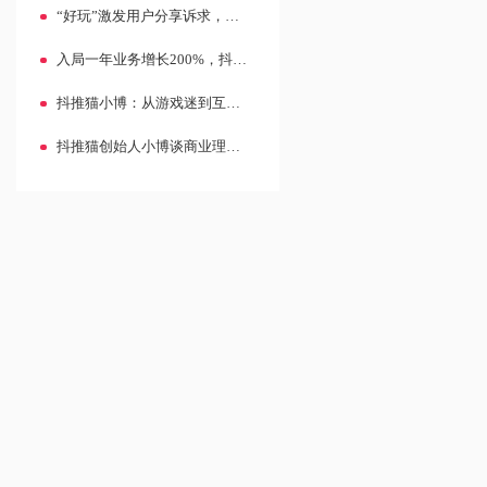
“好玩”激发用户分享诉求，小程序流量得以持续增长并变现
入局一年业务增长200%，抖推猫如何用“爆款战术”玩转抖音小程序？
抖推猫小博：从游戏迷到互联网创业先锋
抖推猫创始人小博谈商业理念：做有价值的企业