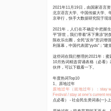
2021年11月19日，由国家
北京语言大学、中国传媒大学、华
京举行，快手大数据研究院于现场
2021年，人们在不确定中把握
平”辞世，我们带着“禾下乘凉”
陈欢乐出圈，全民“反诈”意识增强
利落幕，中国代表团“yyds”；
这些词在我们整理的2021年：蜜题
10月热词精选背诵表格（必看
伙伴，可以下载看一下。
年度热词Top10
1、原地过年
原地过年（就地过年）：stay where they 
Festival / stay at one’s current r
点必看） - 社会民生类词条(一)-
原地过年：指春节期间不返乡，