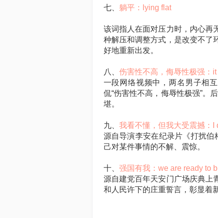
七、
躺平：lying flat
该词指人在面对压力时，内心再无
种解压和调整方式，是改变不了环
好地重新出发。
八、
伤害性不高，侮辱性极强：it is not t
一段网络视频中，两名男子相互
侃“伤害性不高，侮辱性极强”。
堪。
九、
我看不懂，但我大受震撼：I didn't ge
源自导演李安在纪录片《打扰伯格
己对某件事情的不解、震惊。
十、
强国有我：we are ready to bui
源自建党百年天安门广场庆典上青
和人民许下的庄重誓言，彰显着