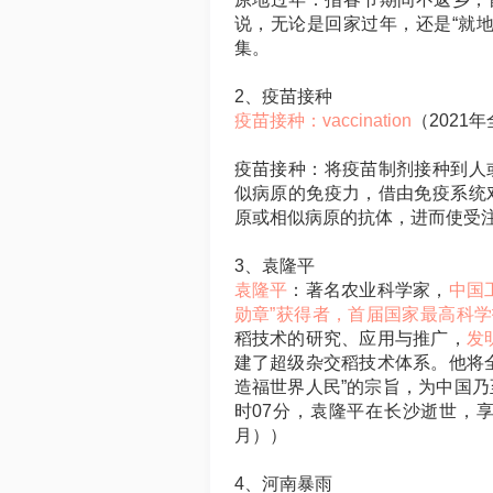
说，无论是回家过年，还是“就
集。
2、疫苗接种
疫苗接种：vaccination
（2021
疫苗接种：将疫苗制剂接种到人
似病原的免疫力，借由免疫系统
原或相似病原的抗体，进而使受
3、袁隆平
袁隆平
：著名农业科学家，
中国
勋章”获得者，首届国家最高科
稻技术的研究、应用与推广，
发
建了超级杂交稻技术体系。他将
造福世界人民”的宗旨，为中国乃至
时07分，袁隆平在长沙逝世，享年
月））
4、河南暴雨