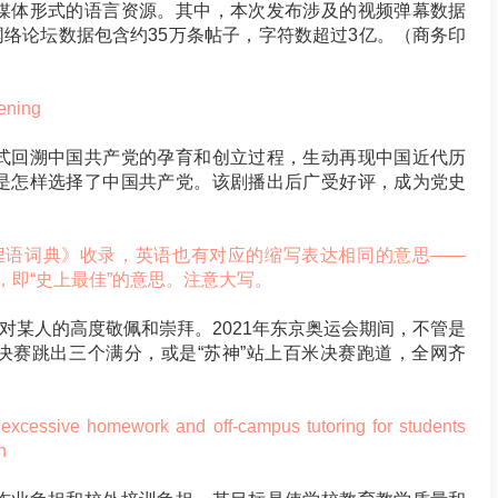
媒体形式的语言资源。其中，本次发布涉及的视频弹幕数据
；网络论坛数据包含约35万条帖子，字符数超过3亿。（商务印
ning
式回溯中国共产党的孕育和创立过程，生动再现中国近代历
是怎样选择了中国共产党。该剧播出后广受好评，成为党史
国俚语词典》收录，英语也有对应的缩写表达相同的意思——
l Time），即“史上最佳”的意思。注意大写。
达对某人的高度敬佩和崇拜。2021年东京奥运会期间，不管是
决赛跳出三个满分，或是“苏神”站上百米决赛跑道，全网齐
cessive homework and off-campus tutoring for students
n