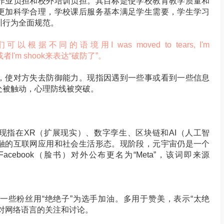
作业负担和校外培训负担。其目标是使学校教育教学质量和
更加科学合理，学校课后服务基本满足学生需要，学生学习
训行为全面规范。
不同的语境用I was moved to tears, I'm
t me或者I'm shook来表达“破防了”。
，使对方失去防御能力。现指因遇到一些事或看到一些信息
处被触动，心理防线被突破。
现指在XR（扩展现实）、数字孪生、区块链和AI（人工智
融的互联网应用和社会生活形态。现阶段，元宇宙仍是一个
cebook（脸书）对外公布更名为“Meta”，该词即来源
一些粉丝用“绝绝子”为选手加油。多用于赞美，表示“太绝
对网络语言的关注和讨论。