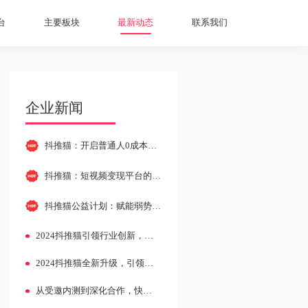
台
主要板块
最新动态
联系我们
企业新闻
抖推猫：开启普通人0成本创业新时代，成为副业首选平台
抖推猫：短视频变现平台的行业引领者与生态构建者
抖推猫公益计划：赋能弱势群体，肩负企业社会责任
2024抖推猫引领行业创新，推出一体化撮合变现平台
2024抖推猫全新升级，引领全民轻创业新潮流
从受邀内测到深化合作，快手小程序给抖推猫的“超预期收获”