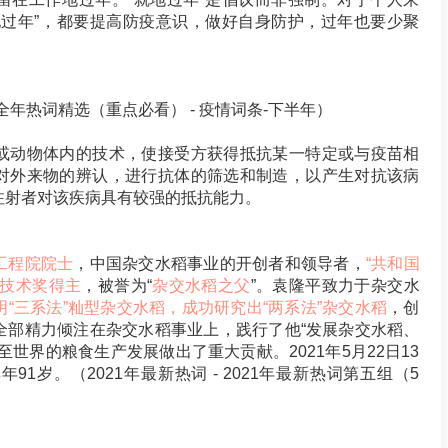
地过年”，都要提高防疫意识，做好自身防护，过年也要少聚
年全年热词精选（重点必看） - 疫情词条-下半年）
或动物体内的技术，使接受方获得抵抗某一特定或与疫苗相
对外来物的辨认，进行抗体的筛选和制造，以产生对抗该病
注射者对该疾病具有较强的抵抗能力。
工程院院士
，中国杂交水稻事业的开创者和领导者，
“共和国
学技术奖得主
，被誉为“
杂交水稻之父
”。袁隆平致力于杂交水
明“三系法”籼型杂交水稻，成功研究出“两系法”杂交水稻
，创
全部精力倾注在杂交水稻事业上，践行了他“发展杂交水稻、
世界的粮食生产发展做出了重大贡献。2021年5月22日13
91岁。（2021年最新热词 - 2021年最新热词第五组（5