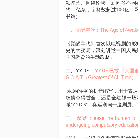
频弹幕、网络论坛、新闻等不同
约11亿条，字符数超过100亿
书馆）
一、
觉醒年代：The Age of Awake
《觉醒年代》首次以电视剧的形
史的大变局，深刻讲述中国人民
学习教育的生动教材。
二、YYDS：
YYDS已被《美
G.O.A.T（Greatest Of Al
“永远的神”的拼音缩写，用于表
杨倩夺得首金，还是全红婵一场
喊“YYDS”，奥运期间一度刷屏。
三、
双减：ease the burden of ex
undergoing compulsory educatio