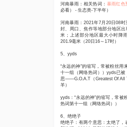
河南暴雨：相关热词：
暴雨红色预警：r
必看） - 生态类-下半年）
河南暴雨：2021年7月20日0
封、周口、焦作等地部分地区出现特
米；上述部分地区最大小时降雨量
201.9毫米（20日16～17时）
5、yyds
“永远的神”的缩写，常被粉丝用来
十一组（网络热词））yyds已
思——G.O.A.T（Greatest 
羊）
yyds：“永远的神”的缩写，常被
热词第十一组（网络热词））
6、绝绝子
绝绝子：有两个意思：太绝了，表