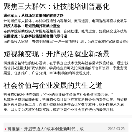
聚焦三大群体：让技能培训普惠化
退伍军人：从战场到直播间的转型之路
针对退伍军人群体，布鸽学院通过内容策划、账号运营、电商选品等模块化教学，
残疾人群体：用短视频打破就业壁垒
布鸽学院帮助残疾人掌握短视频剪辑、音频处理、账号运营、短视频变现等技能，
贫困家庭：以数字技能阻断贫困代际传递
面向低收入家庭，布鸽学院推出“一户一策”帮扶计划，为通过审核的家庭成员提供
短视频变现：开辟灵活就业新场景
抖推猫公益计划的核心逻辑，在于将企业技术优势与社会需求深度结合。通过“技
能培训+流量扶持”双轨机制，学员结业后可依托抖推猫的平台和资源，享受变现
渠道、任务推广、广告分润、MCN机构签约等变现支持。
社会价值与企业发展的共生之道
抖推猫CEO小博在强调：“企业的商业价值必须与社会价值同频共振。”
从减免学费到赋能创收，抖推猫公益计划正在重塑科技企业的责任边界。当短视
频不再只是娱乐工具，而成为特殊群体改变命运的数字杠杆，这种以技术为底
座、以人文为内核的创新实践，或许正是企业社会责任进化的最佳注解。
抖推猫：开启普通人0成本创业新时代，成为副业首选平台
2025-03-25