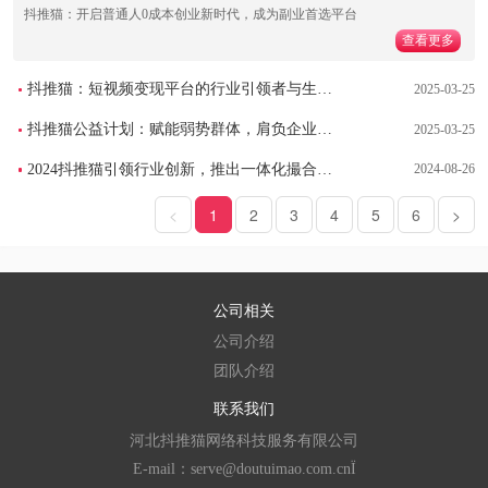
抖推猫：开启普通人0成本创业新时代，成为副业首选平台
查看更多
抖推猫：短视频变现平台的行业引领者与生态构建者
2025-03-25
抖推猫公益计划：赋能弱势群体，肩负企业社会责任
2025-03-25
2024抖推猫引领行业创新，推出一体化撮合变现平台
2024-08-26
<
1
2
3
4
5
6
>
公司相关
公司介绍
团队介绍
联系我们
河北抖推猫网络科技服务有限公司
E-mail：serve@doutuimao.com.cn
Ï