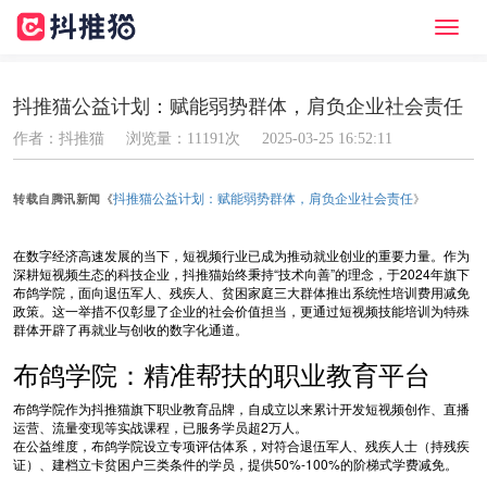
切
换
导
航
抖推猫公益计划：赋能弱势群体，肩负企业社会责任
作者：抖推猫
浏览量：11191次
2025-03-25 16:52:11
抖推猫公益计划：赋能弱势群体，肩负企业社会责任
《
》
转载自腾讯新闻
在数字经济高速发展的当下，短视频行业已成为推动就业创业的重要力量。作为
深耕短视频生态的科技企业，抖推猫始终秉持“技术向善”的理念，于2024年旗下
布鸽学院，面向退伍军人、残疾人、贫困家庭三大群体推出系统性培训费用减免
政策。这一举措不仅彰显了企业的社会价值担当，更通过短视频技能培训为特殊
群体开辟了再就业与创收的数字化通道。
布鸽学院：精准帮扶的职业教育平台
布鸽学院作为抖推猫旗下职业教育品牌，自成立以来累计开发短视频创作、直播
运营、流量变现等实战课程，已服务学员超2万人。
在公益维度，布鸽学院设立专项评估体系，对符合退伍军人、残疾人士（持残疾
证）、建档立卡贫困户三类条件的学员，提供50%-100%的阶梯式学费减免。